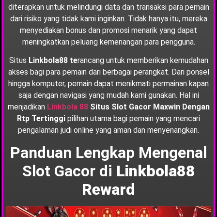
diterapkan untuk melindungi data dan transaksi para pemain
dari risiko yang tidak kami inginkan. Tidak hanya itu, mereka
menyediakan bonus dan promosi menarik yang dapat
meningkatkan peluang kemenangan para pengguna.
Situs
Linkbola88 te
rancang untuk memberikan kemudahan
akses bagi para pemain dari berbagai perangkat. Dari ponsel
hingga komputer, pemain dapat menikmati permainan kapan
saja dengan navigasi yang mudah kami gunakan. Hal ini
menjadikan
Linkbola 88
Situs Slot Gacor Maxwin Dengan
Rtp Tertinggi
pilihan utama bagi pemain yang mencari
pengalaman judi online yang aman dan menyenangkan.
Panduan Lengkap Mengenal
Slot Gacor di
Linkbola88
Reward