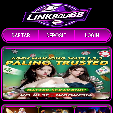
DAFTAR
DEPOSIT
LOGIN