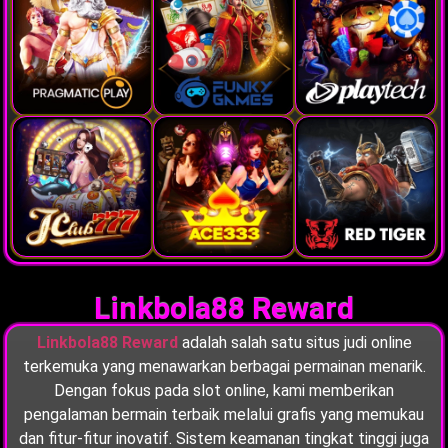
Linkbola88 Reward
Linkbola88 Reward
adalah salah satu situs judi online
terkemuka yang menawarkan berbagai permainan menarik.
Dengan fokus pada slot online, kami memberikan
pengalaman bermain terbaik melalui grafis yang memukau
dan fitur-fitur inovatif. Sistem keamanan tingkat tinggi juga