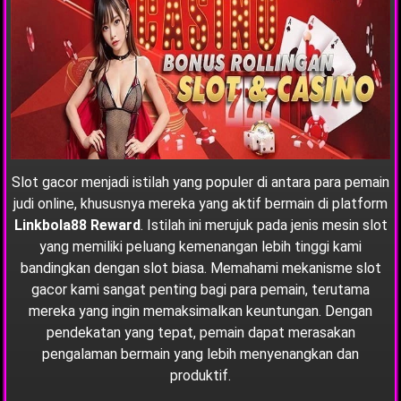
Slot gacor menjadi istilah yang populer di antara para pemain
judi online, khususnya mereka yang aktif bermain di platform
Linkbola88 Reward
. Istilah ini merujuk pada jenis mesin slot
yang memiliki peluang kemenangan lebih tinggi kami
bandingkan dengan slot biasa. Memahami mekanisme slot
gacor kami sangat penting bagi para pemain, terutama
mereka yang ingin memaksimalkan keuntungan. Dengan
pendekatan yang tepat, pemain dapat merasakan
pengalaman bermain yang lebih menyenangkan dan
produktif.