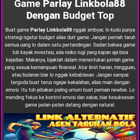
Game
Parlay Linkbola88
Dengan
Budget Top
Buat game
Parlay Linkbola88
nggak ambyar, lo kudu punya
strategi ngatur budget alias duit game. Jangan pernah taruh
semua uang lo dalam satu pertandingan. Sadari bahwa game
tuh kayak investasi, ada risiko rugi yang kapan aja bisa
kejadian. Makanya, bijaklah dalam menentukan jumlah game
yang sesuai kemampuan finansial.
Atur limit harian, mingguan,
atau bulanan biar lo nggak kebablasan. Jangan sampai
tergoda buat terus ngejar kekalahan, alias main dengan
emosi. Itu tuh jebakan paling umum buat pemain newbie. Lo
mending fokus ke kontrol emosi dan sabar, biar kesuksesan
game pelan-pelan datang dengan natural.