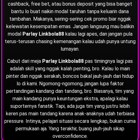
cashback, free bet, atau bonus deposit yang bisa banget
bantu lo buat naikin modal taruhan tanpa keluarin dana
tambahan. Makanya, sering-sering cek promo biar nggak
kelewatan kesempatan emas.
Jangan langsung mau balikin
modal
Parlay Linkbola88
kalau lagi apes, dan jangan pula
terus-terusan chasing kemenangan kalau udah punya untung
lumayan.
Cabut dari meja
Parlay Linkbola88
pas timingnya lagi pas
adalah skill yang nggak kalah penting, bro. Kalau lo main
pinter dan nggak serakah, boncos bakal jauh-jauh dari hidup
lo di kami.
Ngomong-ngomong, jangan lupa faktor
pertandingan kandang dan tandang, bro. Biasanya, tim yang
main kandang punya keuntungan ekstra, apalagi kalau
suporternya fanatik. Tapi, ada juga tim yang justru lebih
keren pas main tandang karena anak-anaknya udah terbiasa
pressure. Intinya, pelajari situasi secara lengkap, bukan cuma
permukaan aja.
Yang terakhir, buang jauh-jauh sikap
overconfidence.