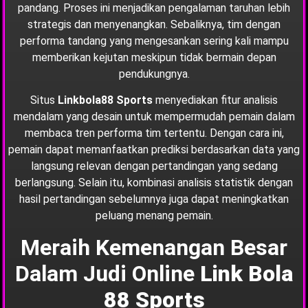
pandang. Proses ini menjadikan pengalaman taruhan lebih
strategis dan menyenangkan. Sebaliknya, tim dengan
performa tandang yang mengesankan sering kali mampu
memberikan kejutan meskipun tidak bermain depan
pendukungnya.
Situs
Linkbola88 Sports
menyediakan fitur analisis
mendalam yang desain untuk mempermudah pemain dalam
membaca tren performa tim tertentu. Dengan cara ini,
pemain dapat memanfaatkan prediksi berdasarkan data yang
langsung relevan dengan pertandingan yang sedang
berlangsung. Selain itu, kombinasi analisis statistik dengan
hasil pertandingan sebelumnya juga dapat meningkatkan
peluang menang pemain.
Meraih Kemenangan Besar
Dalam Judi Online
Link Bola
88 Sports