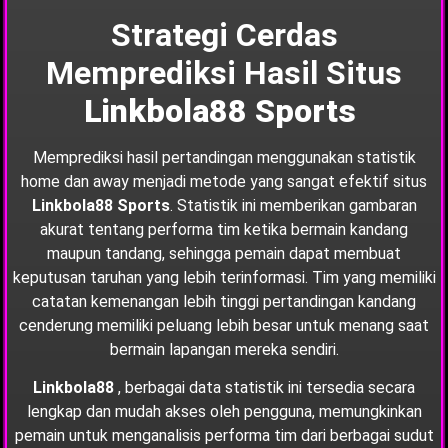
Strategi Cerdas
Memprediksi Hasil Situs
Linkbola88 Sports
Memprediksi hasil pertandingan menggunakan statistik
home dan away menjadi metode yang sangat efektif situs
Linkbola88 Sports
. Statistik ini memberikan gambaran
akurat tentang performa tim ketika bermain kandang
maupun tandang, sehingga pemain dapat membuat
keputusan taruhan yang lebih terinformasi. Tim yang memiliki
catatan kemenangan lebih tinggi pertandingan kandang
cenderung memiliki peluang lebih besar untuk menang saat
bermain lapangan mereka sendiri.
Linkbola88
, berbagai data statistik ini tersedia secara
lengkap dan mudah akses oleh pengguna, memungkinkan
pemain untuk menganalisis performa tim dari berbagai sudut