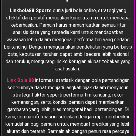
Linkbola88 Sports
dunia judi bola online, strategi yang
efektif dan positif merupakan kunci utama untuk mencapai
keberhasilan. Pemain harus memanfaatkan semua fitur
analisis data yang tersedia kami untuk mendapatkan
wawasan lebih dalam mengenai performa tim yang sedang
bertanding. Dengan menggunakan pendekatan yang berbasis
data, keputusan taruhan dapat ambil secara lebih rasional
dan terukur, mengurangi risiko kerugian akibat tebakan yang
asal-asalan.
Link Bola 88
informasi statistik dengan pola pertandingan
sebelumnya dapat menjadi langkah bijak dalam menyusun
strategi. Faktor seperti performa tim kandang, rekor
kemenangan, serta kondisi pemain dapat memberikan
gambaran yang lebih jelas mengenai hasil pertandingan. Di
kami, semua informasi ini sediakan dengan rapi, memberikan
kemudahan bagi pemain untuk membuat prediksi yang lebih
akurat dan terarah. Bermainlah dengan penuh rasa percaya