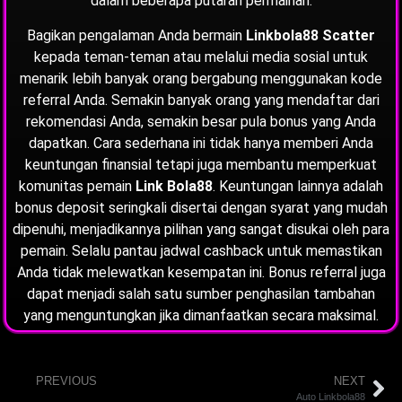
dalam beberapa putaran permainan.
Bagikan pengalaman Anda bermain
Linkbola88 Scatter
kepada teman-teman atau melalui media sosial untuk
menarik lebih banyak orang bergabung menggunakan kode
referral Anda. Semakin banyak orang yang mendaftar dari
rekomendasi Anda, semakin besar pula bonus yang Anda
dapatkan. Cara sederhana ini tidak hanya memberi Anda
keuntungan finansial tetapi juga membantu memperkuat
komunitas pemain
Link Bola88
. Keuntungan lainnya adalah
bonus deposit seringkali disertai dengan syarat yang mudah
dipenuhi, menjadikannya pilihan yang sangat disukai oleh para
pemain. Selalu pantau jadwal cashback untuk memastikan
Anda tidak melewatkan kesempatan ini. Bonus referral juga
dapat menjadi salah satu sumber penghasilan tambahan
yang menguntungkan jika dimanfaatkan secara maksimal.
PREVIOUS
NEXT
Auto Linkbola88