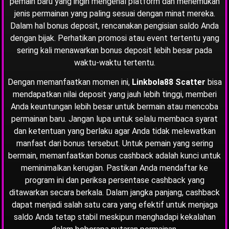
pemain baru yang ingin mengenal platform dan menemukan
jenis permainan yang paling sesuai dengan minat mereka.
Dalam hal bonus deposit, rencanakan pengisian saldo Anda
dengan bijak. Perhatikan promosi atau event tertentu yang
sering kali menawarkan bonus deposit lebih besar pada
waktu-waktu tertentu.
Dengan memanfaatkan momen ini,
Linkbola88 Scatter
bisa
mendapatkan nilai deposit yang jauh lebih tinggi, memberi
Anda keuntungan lebih besar untuk bermain atau mencoba
permainan baru. Jangan lupa untuk selalu membaca syarat
dan ketentuan yang berlaku agar Anda tidak melewatkan
manfaat dari bonus tersebut.
Untuk pemain yang sering
bermain, memanfaatkan bonus cashback adalah kunci untuk
meminimalkan kerugian. Pastikan Anda mendaftar ke
program ini dan periksa persentase cashback yang
ditawarkan secara berkala. Dalam jangka panjang, cashback
dapat menjadi salah satu cara yang efektif untuk menjaga
saldo Anda tetap stabil meskipun menghadapi kekalahan