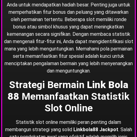
Anda untuk mendapatkan hadiah besar. Penting juga untuk
memperhatikan fitur bonus dan peluang yang ditawarkan
oleh permainan tertentu. Beberapa slot memiliki ronde
bonus atau simbol khusus yang dapat meningkatkan
kemenangan secara signifikan. Dengan membaca statistik
dan mengenali fitur-fitur ini, Anda dapat mengidentifikasi slot
mana yang lebih menguntungkan. Memahami pola permainan
serta memanfaatkan fitur spesial adalah kunci untuk
menciptakan pengalaman bermain yang lebih menyenangkan
dan menguntungkan.
Strategi Bermain
Link Bola
88
Memanfaatkan Statistik
Slot Online
Statistik slot online memiliki peran penting dalam
membangun strategi yang solid
Linkbola88 Jackpot
. Salah
satu pendekatan awal yang efektif adalah memilih jenis