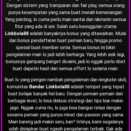
Dengan sistem yang transparan dan fair play, semua orang
punya kesempatan yang sama buat meraih kemenangan.
Yang penting, lo cuma perlu main santai dan nikmatin semua
fitur yang ada di sini. Salah satu keunggulan utama
Linkbola88
adalah banyaknya bonus yang ditawarkan. Mulai
dari bonus pendaftaran buat pemain baru, hingga promo
spesial buat member setia. Semua bonus ini bikin
pengalaman main lo jadi lebih berharga. Yang lebih asik lagi,
bonusnya gampang banget dicairin, jadi lo nggak perlu ribet
buat dapetin hasil dari semua effort lo selama main.
Buat lo yang pengen nambah pengalaman dan ningkatin skill,
komunitas
Bandar Linkbola88
adalah tempat yang tepat
buat belajar banyak hal baru. Dengan pemain-pemain dari
berbagai level, lo bisa diskusi strategi dan tips biar makin
jago. Nggak cuma itu, lo juga bisa bangun relasi dengan
sesama pemain yang punya minat dan passion yang sama.
Main bareng jadi makin seru, kan? Intinya, kami segalanya
udah disiapkan buat ngasih pengalaman terbaik. Gak ada